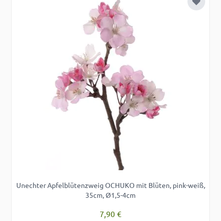
Zur Wu
Unechter Apfelblütenzweig OCHUKO mit Blüten, pink-weiß,
35cm, Ø1,5-4cm
7,90 €