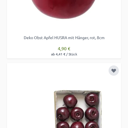
Deko Obst Apfel HUSRA mit Hänger, rot, 8cm
4,90 €
ab 4,41 € / Stück
Zur Wu