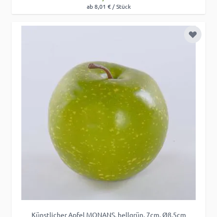
ab 8,01 € / Stück
Zur Wu
Künstlicher Apfel MONANS, hellgrün, 7cm, Ø8,5cm