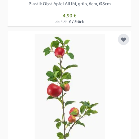
Plastik Obst Apfel AILIM, grün, 6cm, Ø8cm
4,90 €
ab 4,41 € / Stück
Zur Wu