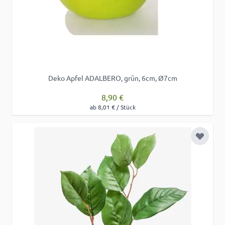
Deko Apfel ADALBERO, grün, 6cm, Ø7cm
8,90 €
ab 8,01 € / Stück
Zur Wu