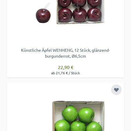
Künstliche Äpfel WENHENG, 12 Stück, glänzend-
burgunderrot, Ø6,5cm
22,90 €
ab 21,76 € / Stück
Zur Wu