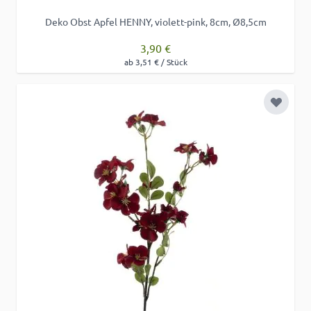
Deko Obst Apfel HENNY, violett-pink, 8cm, Ø8,5cm
3,90 €
ab 3,51 € / Stück
Zur Wu