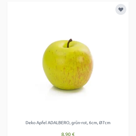
Zur Wu
Deko Apfel ADALBERO, grün-rot, 6cm, Ø7cm
8,90 €