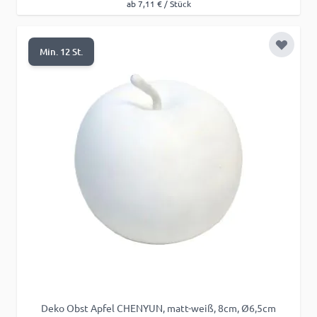
ab 7,11 € / Stück
Zur Wu
Min. 12 St.
Deko Obst Apfel CHENYUN, matt-weiß, 8cm, Ø6,5cm