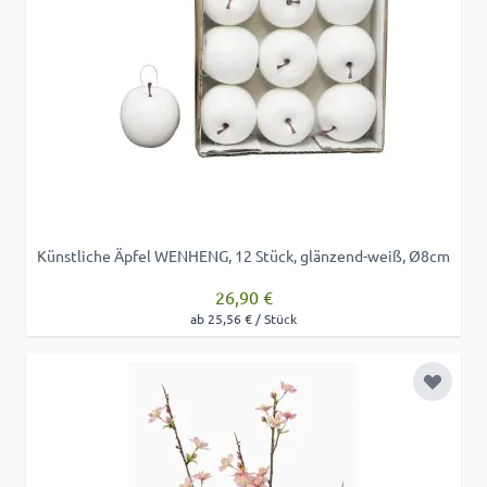
Künstliche Äpfel WENHENG, 12 Stück, glänzend-weiß, Ø8cm
26,90 €
ab 25,56 € / Stück
Zur Wu