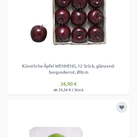
Künstliche Äpfel WENHENG, 12 Stück, glänzend-
burgunderrot, Ø8cm
26,90 €
ab 25,56 € / Stück
Zur Wu