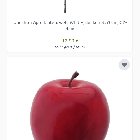
Unechter Apfelblütenzweig WENIA, dunkelrot, 70cm, Ø2-
4cm
12,90 €
ab 11,61 € / Stück
Zur Wu