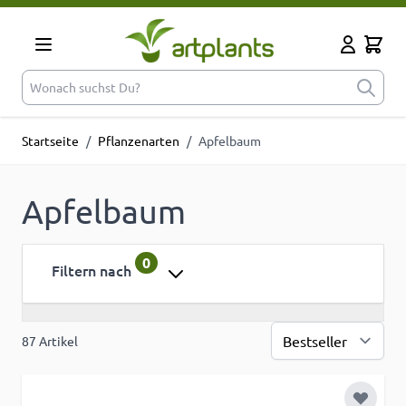
Zum Inhalt springen
Cart
Mein Kont
Wonach suchst Du?
Startseite
/
Pflanzenarten
/
Apfelbaum
Apfelbaum
0
Filtern nach
87
Artikel
Sor