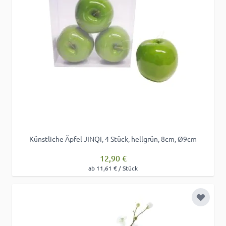
Künstliche Äpfel JINQI, 4 Stück, hellgrün, 8cm, Ø9cm
12,90 €
ab 11,61 € / Stück
Zur Wu