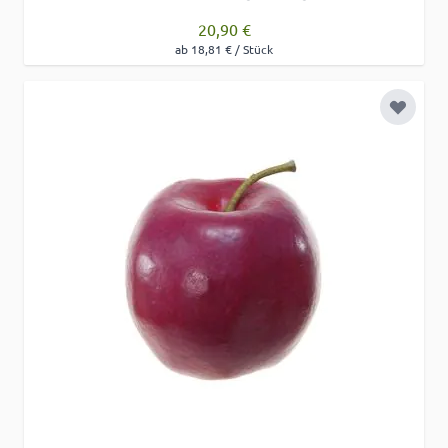
20,90 €
ab 18,81 € / Stück
Zur Wu