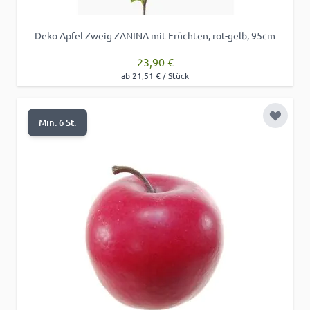
Deko Apfel Zweig ZANINA mit Früchten, rot-gelb, 95cm
23,90 €
ab 21,51 € / Stück
Zur Wu
Min. 6 St.