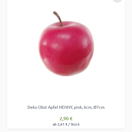
Zur Wu
Deko Obst Apfel HENNY, pink, 6cm, Ø7cm
2,90 €
ab 2,61 € / Stück