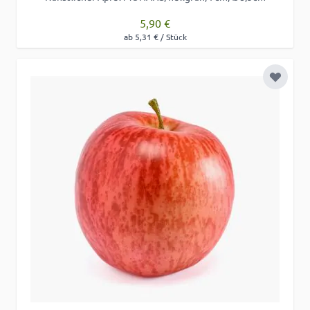
5,90 €
ab 5,31 € / Stück
Zur Wu