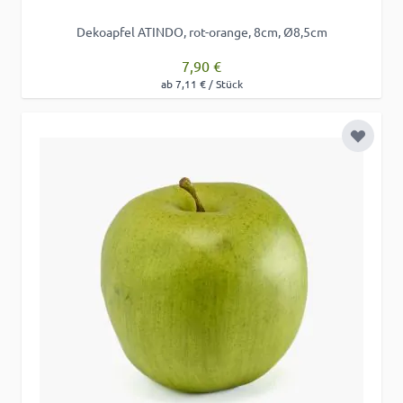
Dekoapfel ATINDO, rot-orange, 8cm, Ø8,5cm
7,90 €
ab 7,11 € / Stück
Zur Wu