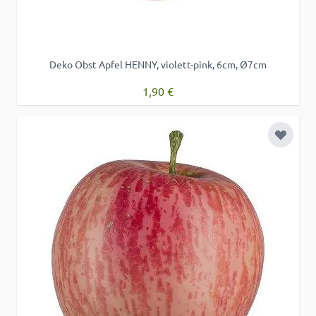
Deko Obst Apfel HENNY, violett-pink, 6cm, Ø7cm
1,90 €
Zur Wu