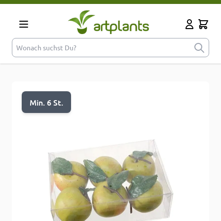
Zum Inhalt springen
Cart
Mein Kont
Wonach suchst Du?
Min. 6 St.