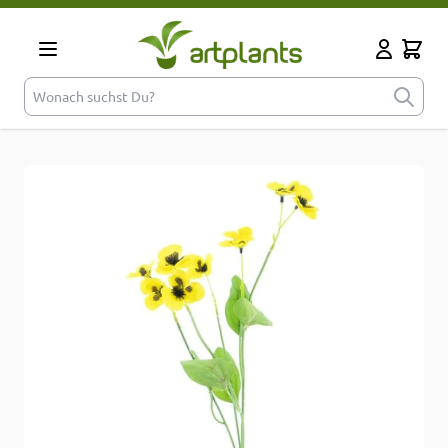
Zum Inhalt springen
Cart
Mein Kont
Wonach suchst Du?