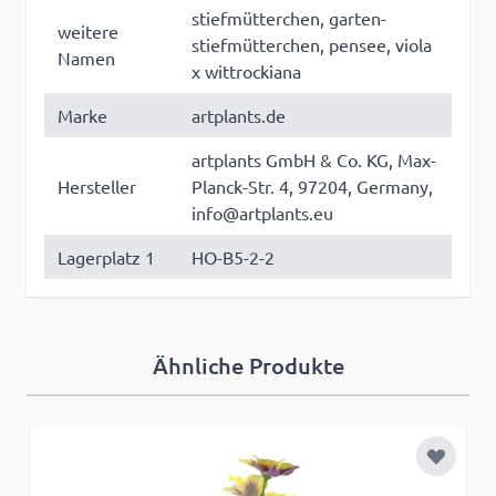
stiefmütterchen, garten-
weitere
stiefmütterchen, pensee, viola
Namen
x wittrockiana
Marke
artplants.de
artplants GmbH & Co. KG, Max-
Hersteller
Planck-Str. 4, 97204, Germany,
info@artplants.eu
Lagerplatz 1
HO-B5-2-2
Ähnliche Produkte
Zur Wun