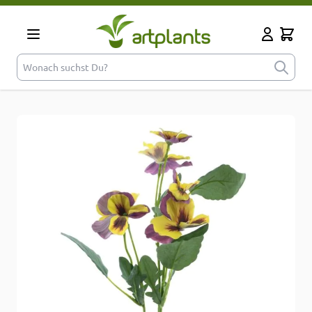
Zum Inhalt springen
Cart
Mein Kont
Wonach suchst Du?