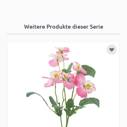
Weitere Produkte dieser Serie
Zur Wun