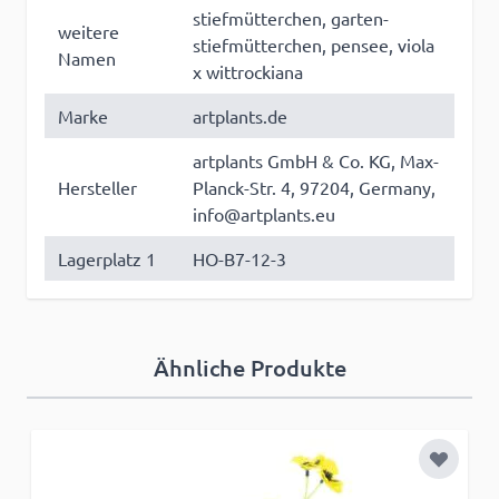
stiefmütterchen, garten-
weitere
stiefmütterchen, pensee, viola
Namen
x wittrockiana
Marke
artplants.de
artplants GmbH & Co. KG, Max-
Hersteller
Planck-Str. 4, 97204, Germany,
info@artplants.eu
Lagerplatz 1
HO-B7-12-3
Ähnliche Produkte
Zur Wun