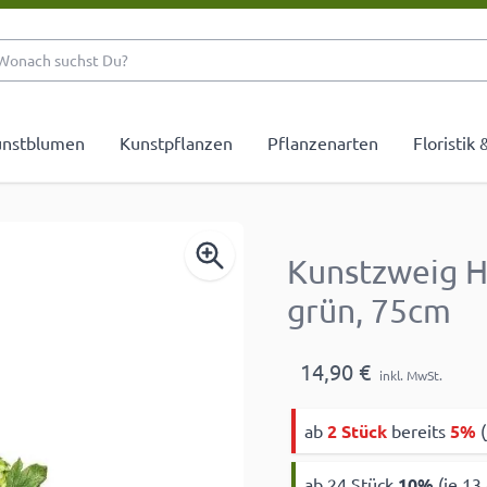
Wonach suchst Du?
nstblumen
Kunstpflanzen
Pflanzenarten
Floristik
Kunstzweig H
grün, 75cm
14,90 €
inkl. MwSt.
ab
2 Stück
bereits
5%
(
ab 24 Stück
10
%
(je 13,