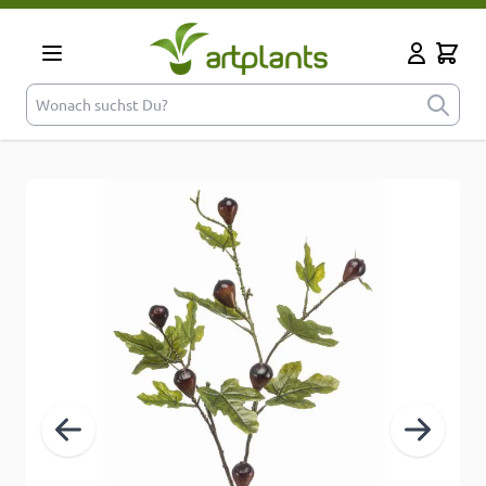
Zum Inhalt springen
Cart
Mein Kont
Wonach suchst Du?