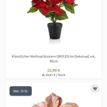
Künstlicher Weihnachtsstern GRULEN im Dekotopf, rot,
40cm
22,90 €
ab 20,61 € / Stück
Zur Wu
Min. 12 St.