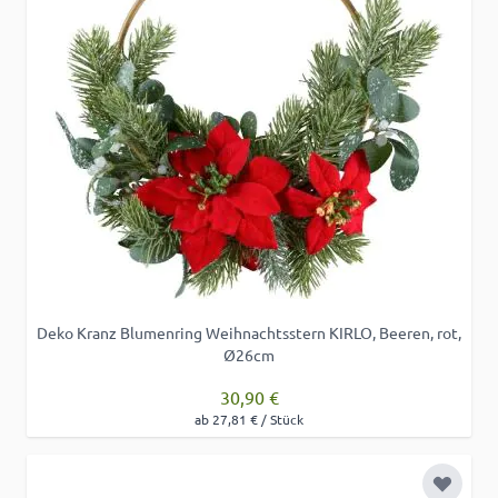
Deko Kranz Blumenring Weihnachtsstern KIRLO, Beeren, rot,
Ø26cm
30,90 €
ab 27,81 € / Stück
Zur Wu