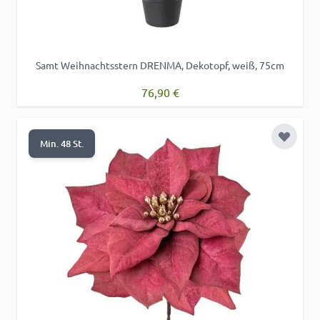
Samt Weihnachtsstern DRENMA, Dekotopf, weiß, 75cm
76,90 €
Zur Wu
Min. 48 St.