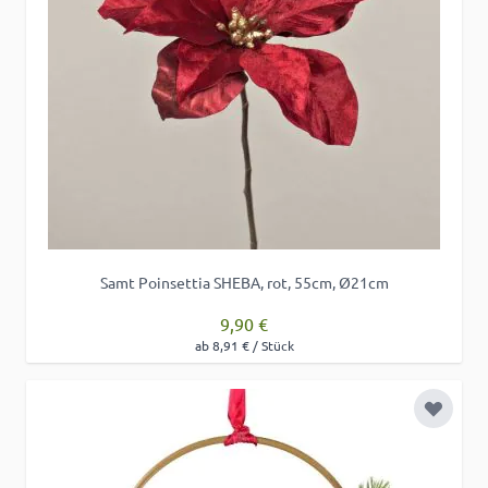
Samt Poinsettia SHEBA, rot, 55cm, Ø21cm
9,90 €
ab 8,91 € / Stück
Zur Wu