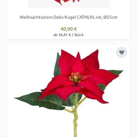
Weihnachtsstern Deko Kugel CATHLIN, rot, Ø25cm
40,90 €
ab 36,81 € / Stück
Zur Wu