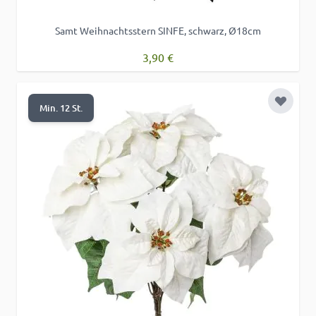
Samt Weihnachtsstern SINFE, schwarz, Ø18cm
3,90 €
Zur Wu
Min. 12 St.