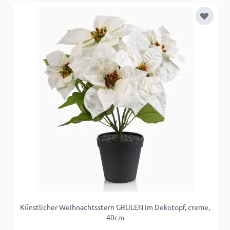
Zur Wu
Künstlicher Weihnachtsstern GRULEN im Dekotopf, creme,
40cm