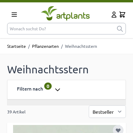
Zum Inhalt springen
Cart
Mein Kont
Wonach suchst Du?
Startseite
/
Pflanzenarten
/
Weihnachtsstern
Weihnachtsstern
0
Filtern nach
39
Artikel
Sor