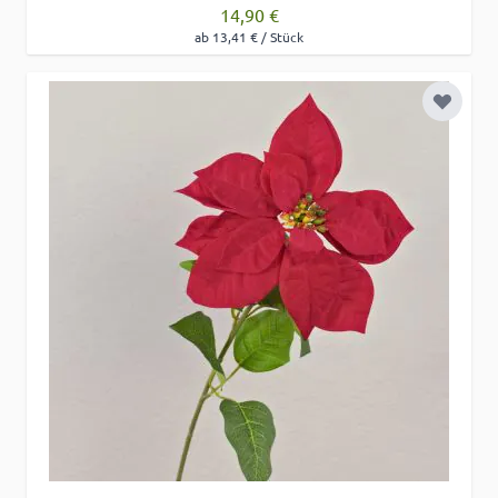
14,90 €
ab 13,41 € / Stück
Zur Wu