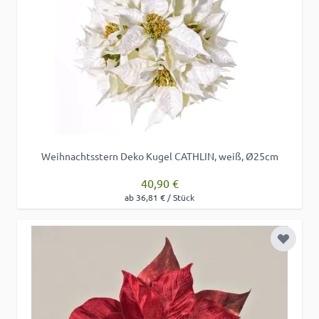
Weihnachtsstern Deko Kugel CATHLIN, weiß, Ø25cm
40,90 €
ab 36,81 € / Stück
Zur Wu