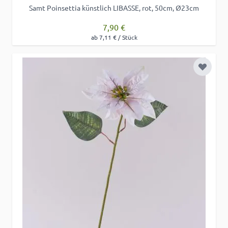
Samt Poinsettia künstlich LIBASSE, rot, 50cm, Ø23cm
7,90 €
ab 7,11 € / Stück
Zur Wu