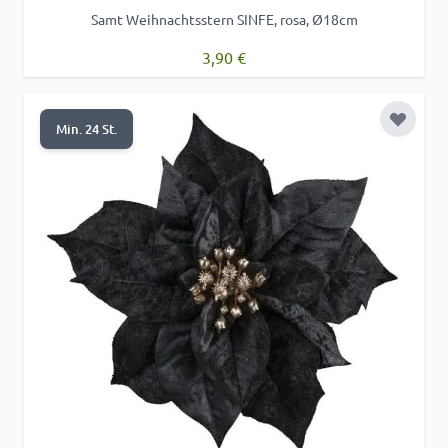
Samt Weihnachtsstern SINFE, rosa, Ø18cm
3,90 €
Zur Wu
Min. 24 St.