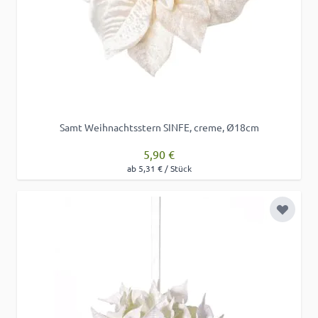
Samt Weihnachtsstern SINFE, creme, Ø18cm
5,90 €
ab 5,31 € / Stück
Zur Wu