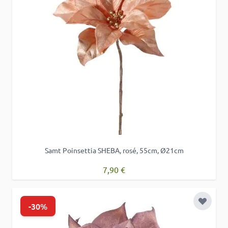
Samt Poinsettia SHEBA, rosé, 55cm, Ø21cm
7,90 €
-30%
Zur Wu