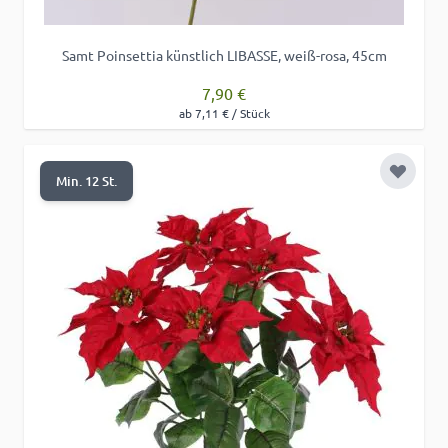
Samt Poinsettia künstlich LIBASSE, weiß-rosa, 45cm
7,90 €
ab 7,11 € / Stück
Zur Wu
Min. 12 St.