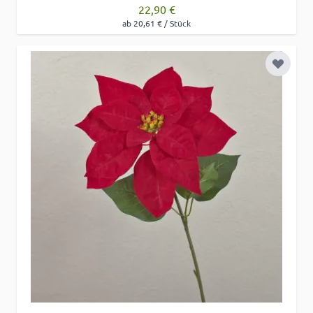
22,90 €
ab 20,61 € / Stück
Zur Wu