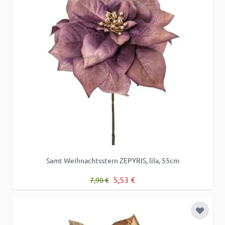
Samt Weihnachtsstern ZEPYRIS, lila, 55cm
Regulärer Preis
Sonderpreis
5,53 €
7,90 €
Zur Wu