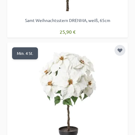
Samt Weihnachtsstern DRENMA, weiß, 65cm
25,90 €
Zur Wu
Min. 4 St.