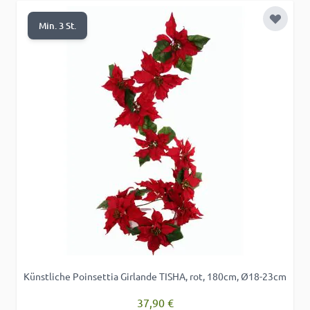
Zur Wu
Min. 3 St.
Künstliche Poinsettia Girlande TISHA, rot, 180cm, Ø18-23cm
37,90 €