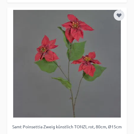
Zur Wu
Samt Poinsettia Zweig künstlich TONZI, rot, 80cm, Ø15cm