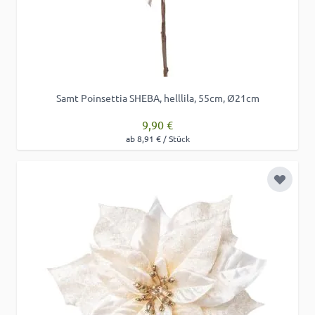
Samt Poinsettia SHEBA, helllila, 55cm, Ø21cm
9,90 €
ab 8,91 € / Stück
Zur Wu