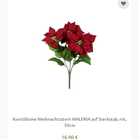
Zur Wu
Kunstblume Weihnachtsstern WALERIA auf Steckstab, rot,
50cm
16,90 €