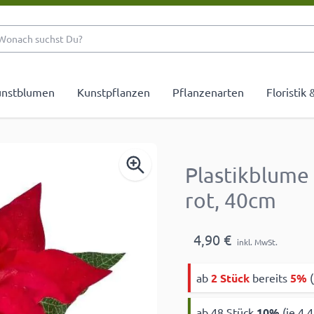
Wonach suchst Du?
nstblumen
Kunstpflanzen
Pflanzenarten
Floristik
Plastikblume
rot, 40cm
4,90 €
inkl. MwSt.
ab
2 Stück
bereits
5%
(
ab 48 Stück
10
%
(je 4,4