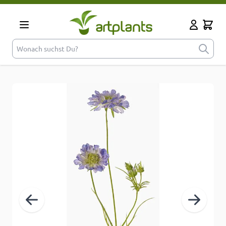
Zum Inhalt springen
Cart
Mein Kont
Wonach suchst Du?