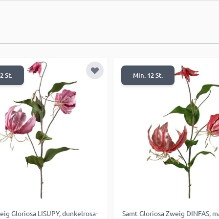
 hinzufügen
Zur Wunschliste hinzufügen
2 St.
Min. 12 St.
ig Gloriosa LISUPY, dunkelrosa-
Samt Gloriosa Zweig DINFAS, m