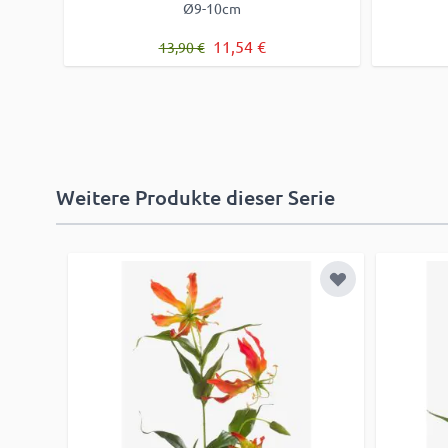
Ø9-10cm
Regulärer Preis
Sonderpreis
11,54 €
13,90 €
Weitere Produkte dieser Serie
Zur Wunschlist