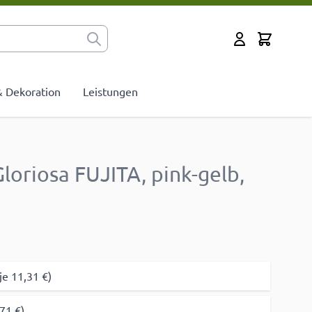
Cart
Mein Konto
 & Dekoration
Leistungen
oriosa FUJITA, pink-gelb,
m
je 11,31 €)
71 €)