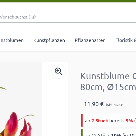
Wonach suchst Du?
nstblumen
Kunstpflanzen
Pflanzenarten
Floristik
Kunstblume Gl
80cm, Ø15c
11,90 €
inkl. MwSt.
ab
2 Stück
bereits
5%
(
ab 12 Stück
10
%
(je 10,