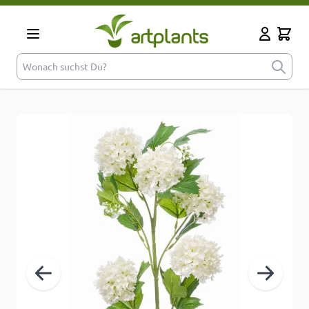
Zum Inhalt springen
Cart
Mein Kont
Wonach suchst Du?