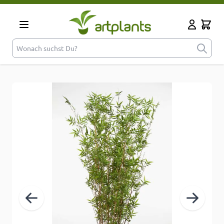
Zum Inhalt springen
Cart
Mein Kont
Wonach suchst Du?