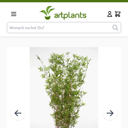
Zum Inhalt springen
Cart
Mein Kont
Wonach suchst Du?