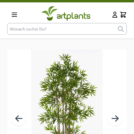
Zum Inhalt springen
Cart
Mein Kont
Wonach suchst Du?