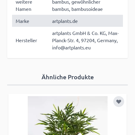
weitere
bambus, gewöhnlicher
Namen
bambus, bambusoideae
Marke
artplants.de
artplants GmbH & Co. KG, Max-
Hersteller
Planck-Str. 4, 97204, Germany,
info@artplants.eu
Ähnliche Produkte
Zur Wun