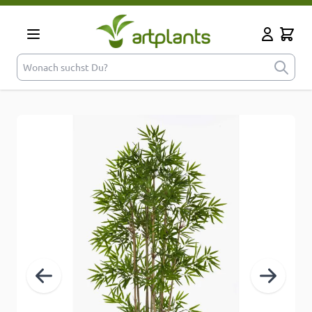
Zum Inhalt springen
Cart
Mein Kont
Wonach suchst Du?