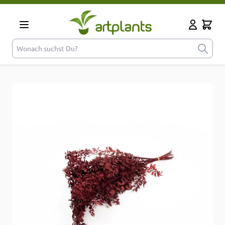
Zum Inhalt springen
Cart
Mein Kont
Wonach suchst Du?