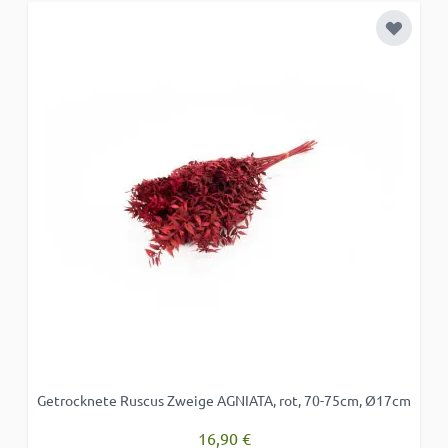
Zur Wun
Getrocknete Ruscus Zweige AGNIATA, rot, 70-75cm, Ø17cm
16,90 €