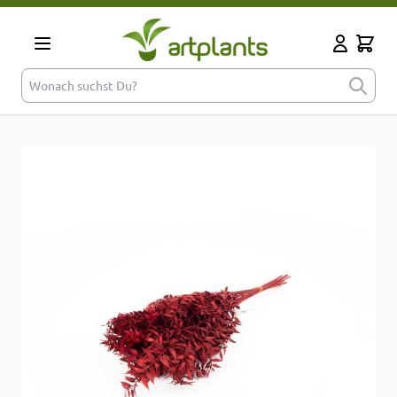
Zum Inhalt springen
Cart
Mein Kont
Wonach suchst Du?