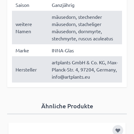
Saison
Ganzjährig
mäusedorn, stechender
weitere
mäusedorn, stacheliger
Namen
mäusedorn, dornmyrte,
stechmyrte, ruscus aculeatus
Marke
INNA-Glas
artplants GmbH & Co. KG, Max-
Hersteller
Planck-Str. 4, 97204, Germany,
info@artplants.eu
Ähnliche Produkte
Zur Wun