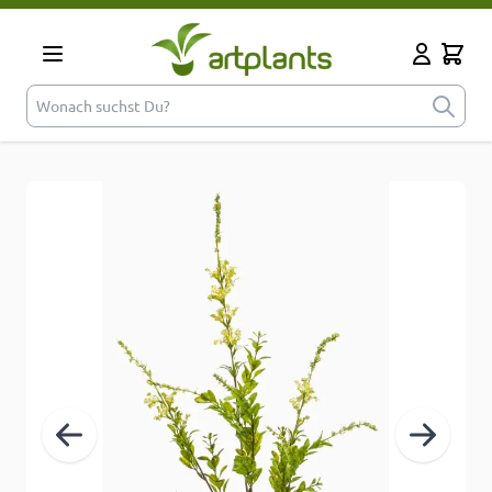
Zum Inhalt springen
Cart
Mein Kont
Wonach suchst Du?