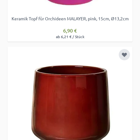
Keramik Topf für Orchideen MALAYER, pink, 15cm, Ø13,2cm
6,90 €
ab 6,21 € / Stück
Zur Wu