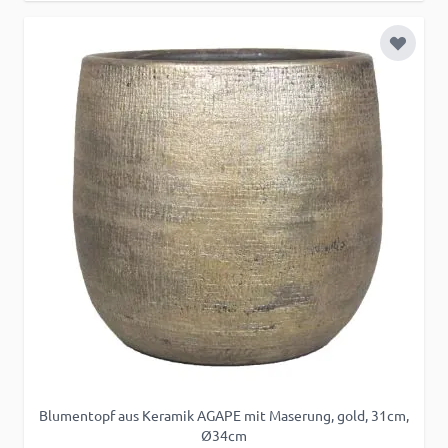
Zur Wu
Blumentopf aus Keramik AGAPE mit Maserung, gold, 31cm,
Ø34cm