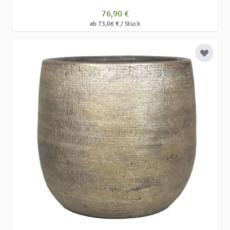
76,90 €
ab 73,06 € / Stück
Zur Wu