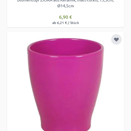
Ø14,5cm
6,90 €
ab 6,21 € / Stück
Zur Wu