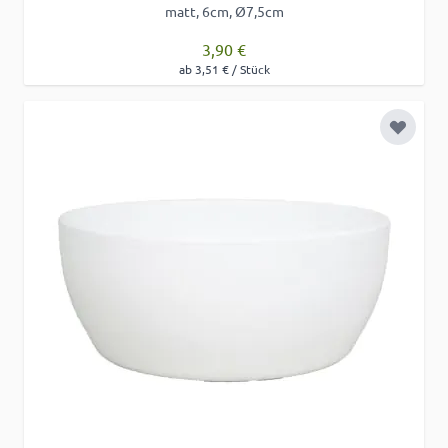
matt, 6cm, Ø7,5cm
3,90 €
ab 3,51 € / Stück
Zur Wu