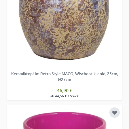
Keramiktopf im Retro Style MAGO, Wischoptik, gold, 25cm,
Ø27cm
46,90 €
ab 44,56 € / Stück
Zur Wu