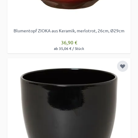
Blumentopf ZIOKA aus Keramik, merlotrot, 26cm, Ø29cm
36,90 €
ab 35,06 € / Stück
Zur Wu