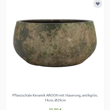
Zur Wu
Pflanzschale Keramik AROON mit Maserung, antikgrün,
14cm, Ø29cm
30,90 €