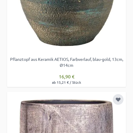
Pflanztopf aus Keramik AETIOS, Farbverlauf, blau-gold, 13cm,
Ø14cm
16,90 €
ab 15,21 € / Stück
Zur Wu