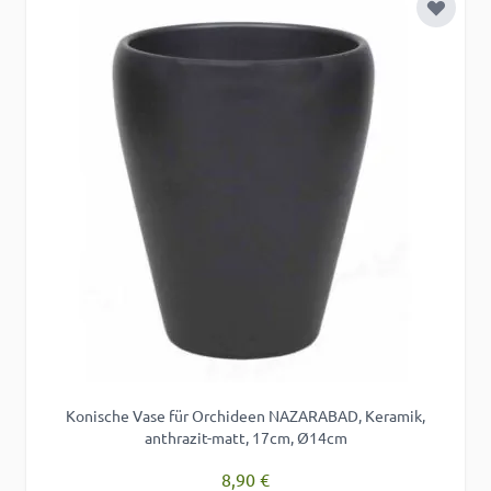
Zur Wu
Konische Vase für Orchideen NAZARABAD, Keramik,
anthrazit-matt, 17cm, Ø14cm
8,90 €