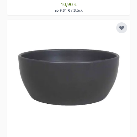
10,90 €
ab 9,81 € / Stück
Zur Wu