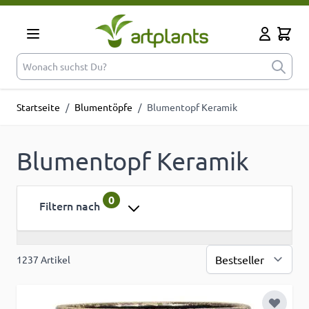
Zum Inhalt springen
Cart
Mein Kont
Wonach suchst Du?
Startseite
/
Blumentöpfe
/
Blumentopf Keramik
Blumentopf Keramik
0
Filtern nach
1237
Artikel
Sor