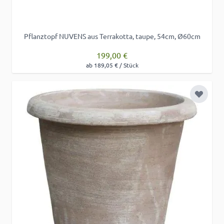
Pflanztopf NUVENS aus Terrakotta, taupe, 54cm, Ø60cm
199,00 €
ab 189,05 € / Stück
Zur Wu