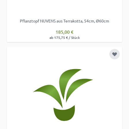
Pflanztopf NUVENS aus Terrakotta, 54cm, Ø60cm
185,00 €
ab 175,75 € / Stück
Zur Wu