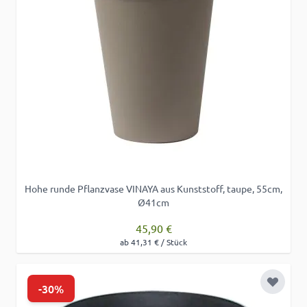
Hohe runde Pflanzvase VINAYA aus Kunststoff, taupe, 55cm,
Ø41cm
45,90 €
ab 41,31 € / Stück
-30%
Zur Wu