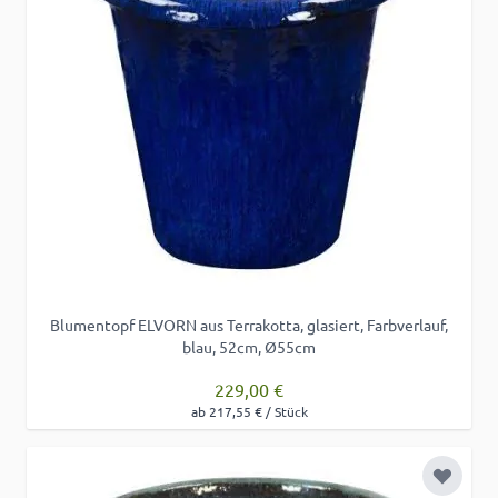
Blumentopf ELVORN aus Terrakotta, glasiert, Farbverlauf,
blau, 52cm, Ø55cm
229,00 €
ab 217,55 € / Stück
Zur Wu