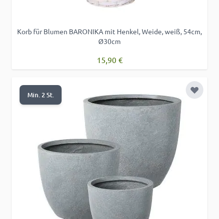
Korb für Blumen BARONIKA mit Henkel, Weide, weiß, 54cm,
Ø30cm
15,90 €
Zur Wu
Min. 2 St.