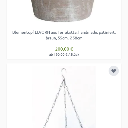
Blumentopf ELVORN aus Terrakotta, handmade, patiniert,
braun, 55cm, Ø58cm
200,00 €
ab 190,00 € / Stück
Zur Wu