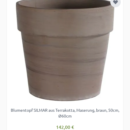
Zur Wu
Blumentopf SILMAR aus Terrakotta, Maserung, braun, 50cm,
Ø60cm
142,00 €