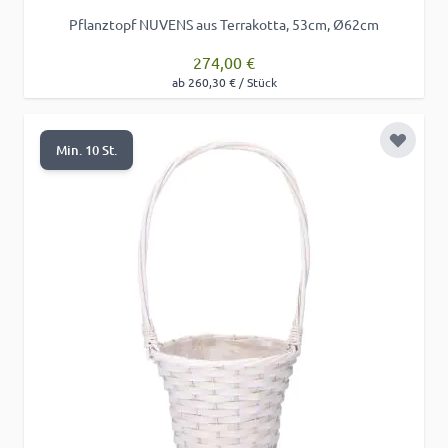
Pflanztopf NUVENS aus Terrakotta, 53cm, Ø62cm
274,00 €
ab 260,30 € / Stück
Zur Wu
Min. 10 St.