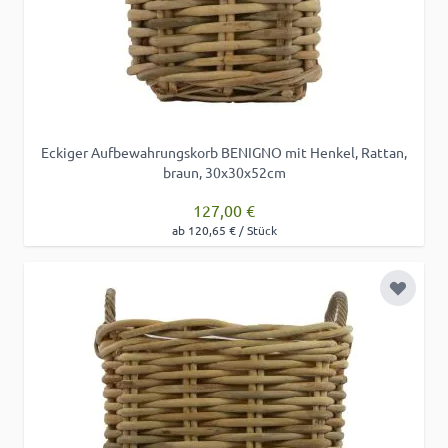
Eckiger Aufbewahrungskorb BENIGNO mit Henkel, Rattan,
braun, 30x30x52cm
127,00 €
ab 120,65 € / Stück
Zur Wu