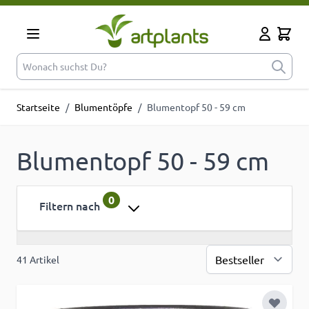
Zum Inhalt springen
Cart
Mein Kont
Wonach suchst Du?
Startseite
/
Blumentöpfe
/
Blumentopf 50 - 59 cm
Blumentopf 50 - 59 cm
0
Filtern nach
41
Artikel
Sor