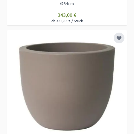
Ø64cm
343,00 €
ab 325,85 € / Stück
Zur Wu