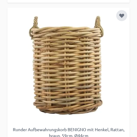
Zur Wu
Runder Aufbewahrungskorb BENIGNO mit Henkel, Rattan,
braun, 59cm, Ø44cm