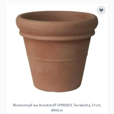
Zur Wu
Blumentopf aus Kunststoff MYRDEN, Terrakotta, 51cm,
Ø60cm