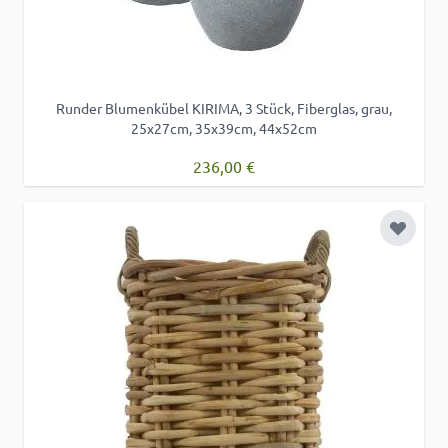
Runder Blumenkübel KIRIMA, 3 Stück, Fiberglas, grau,
25x27cm, 35x39cm, 44x52cm
236,00 €
Zur Wu