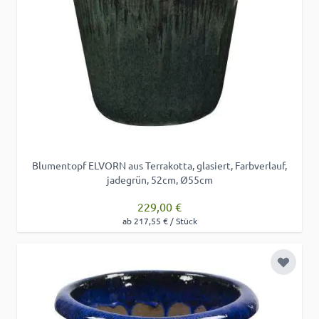
Blumentopf ELVORN aus Terrakotta, glasiert, Farbverlauf,
jadegrün, 52cm, Ø55cm
229,00 €
ab 217,55 € / Stück
Zur Wu