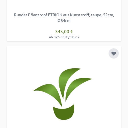
Runder Pflanztopf ETRION aus Kunststoff, taupe, 52cm,
Ø64cm
343,00 €
ab 325,85 € / Stück
Zur Wu