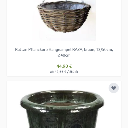
Rattan Pflanzkorb Hängeampel RAZA, braun, 12/50cm,
Ø40cm
44,90 €
ab 42,66 € / Stück
Zur Wu