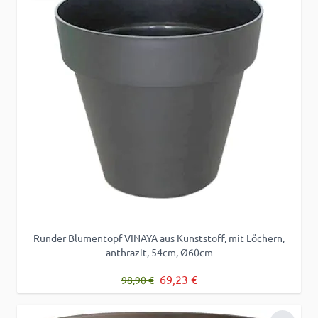
Runder Blumentopf VINAYA aus Kunststoff, mit Löchern,
anthrazit, 54cm, Ø60cm
Regulärer Preis
Sonderpreis
69,23 €
98,90 €