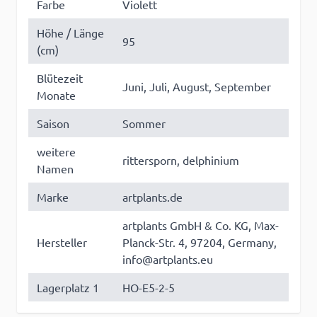
Farbe
Violett
Höhe / Länge
95
(cm)
Blütezeit
Juni, Juli, August, September
Monate
Saison
Sommer
weitere
rittersporn, delphinium
Namen
Marke
artplants.de
artplants GmbH & Co. KG, Max-
Hersteller
Planck-Str. 4, 97204, Germany,
info@artplants.eu
Lagerplatz 1
HO-E5-2-5