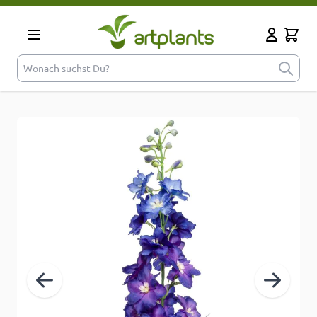
Zum Inhalt springen
Cart
Mein Kont
Wonach suchst Du?