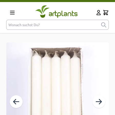
Zum Inhalt springen
Cart
Mein Kont
Wonach suchst Du?