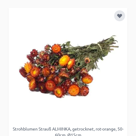
Zur Wun
Strohblumen Strauß ALMINKA, getrocknet, rot-orange, 50-
S
60cm, Ø15cm