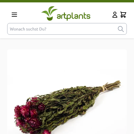
Zum Inhalt springen
Cart
Mein Kont
Wonach suchst Du?