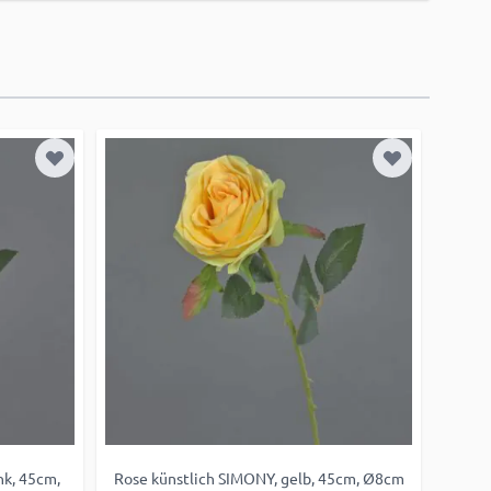
Zur Wunschliste hinzufügen
Zur Wunschl
nk, 45cm,
Rose künstlich SIMONY, gelb, 45cm, Ø8cm
Rose 