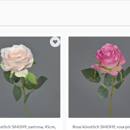
 hinzufügen
Zur Wunschliste hinzufügen
stlich SIMONY, zartrosa, 45cm,
Rose künstlich SIMONY, rosa-pi