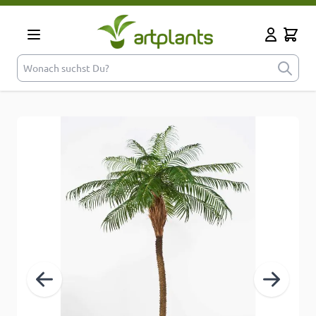
Zum Inhalt springen
Cart
Mein Kont
Wonach suchst Du?