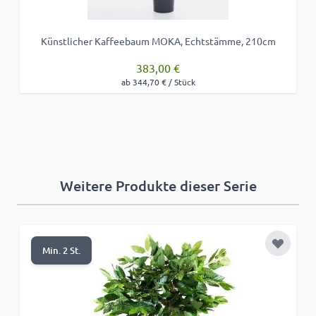
Künstlicher Kaffeebaum MOKA, Echtstämme, 210cm
383,00 €
ab 344,70 € / Stück
Weitere Produkte dieser Serie
Zur Wun
Min. 2 St.