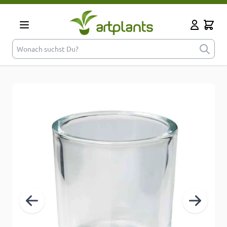
Zum Inhalt springen
Cart
Mein Kont
Wonach suchst Du?