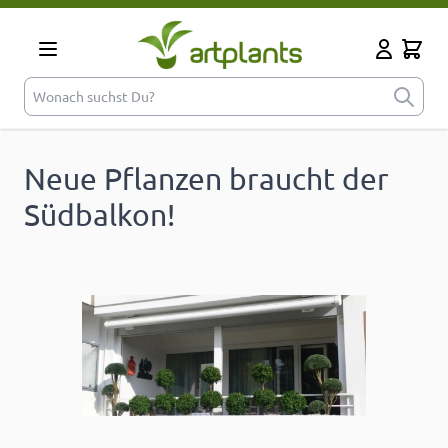
Zum Inhalt springen
Cart
Mein Kont
Wonach suchst Du?
Neue Pflanzen braucht der
Südbalkon!