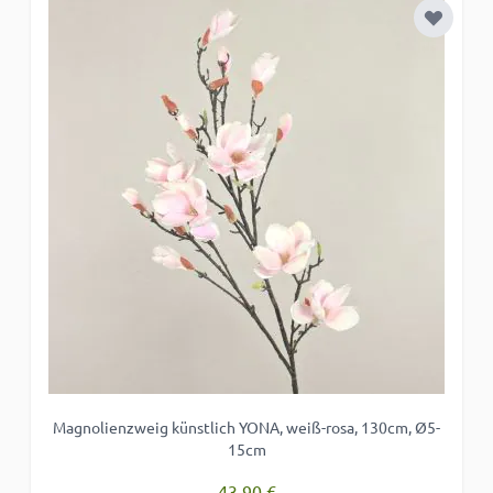
Zur Wun
Magnolienzweig künstlich YONA, weiß-rosa, 130cm, Ø5-
15cm
43,90 €