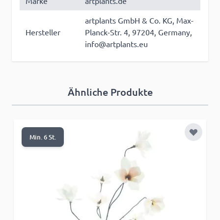
Marke
artplants.de
artplants GmbH & Co. KG, Max-
Hersteller
Planck-Str. 4, 97204, Germany,
info@artplants.eu
Ähnliche Produkte
Zur Wun
Min. 6 St.