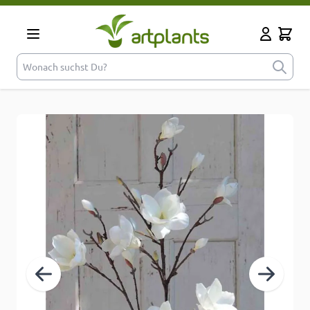
Zum Inhalt springen
Cart
Mein Kont
Wonach suchst Du?