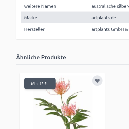
weitere Namen
australische silber
Marke
artplants.de
Hersteller
artplants GmbH & 
Ähnliche Produkte
Zur Wunschlist
Min. 12 St.