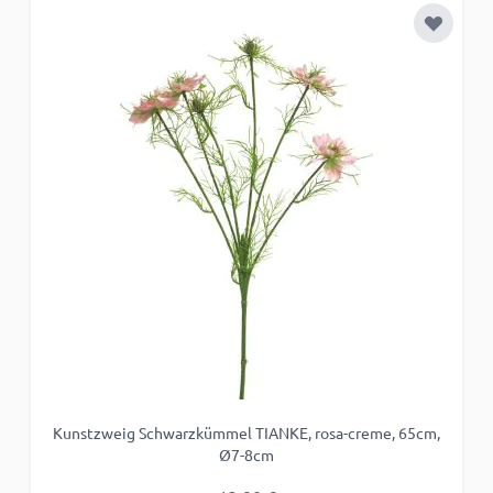
Zur Wun
Kunstzweig Schwarzkümmel TIANKE, rosa-creme, 65cm,
Ø7-8cm