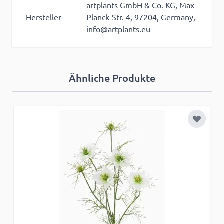
artplants GmbH & Co. KG, Max-
Hersteller
Planck-Str. 4, 97204, Germany,
info@artplants.eu
Ähnliche Produkte
Zur Wun