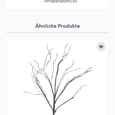
info@artplants.eu
Ähnliche Produkte
Zur Wun