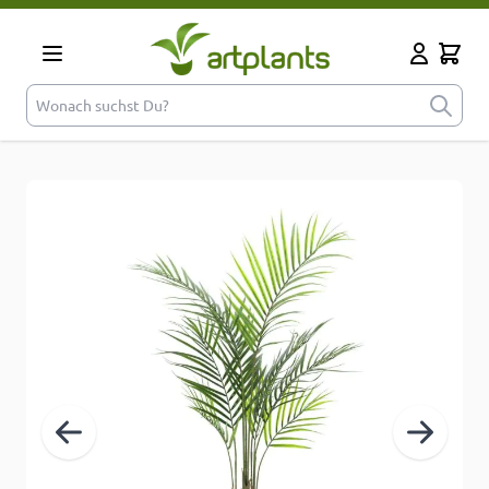
Zum Inhalt springen
Cart
Mein Kont
Wonach suchst Du?