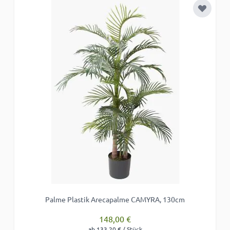
Zur Wun
Palme Plastik Arecapalme CAMYRA, 130cm
148,00 €
ab 133,20 € / Stück