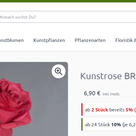
Wonach suchst Du?
nstblumen
Kunstpflanzen
Pflanzenarten
Floristik
Kunstrose BR
6,90 €
inkl. MwSt.
ab
2 Stück
bereits
5%
(
ab 24 Stück
10
%
(je 6,2