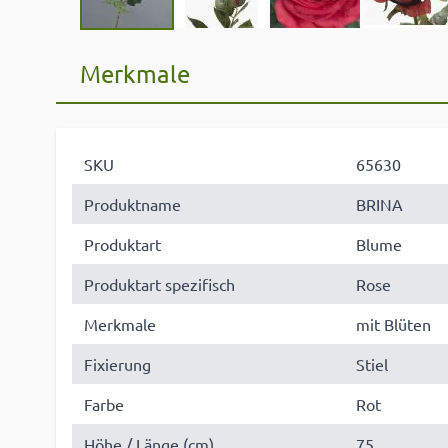
Merkmale
SKU
65630
Produktname
BRINA
Produktart
Blume
Produktart spezifisch
Rose
Merkmale
mit Blüten
Fixierung
Stiel
Farbe
Rot
Höhe / Länge (cm)
75