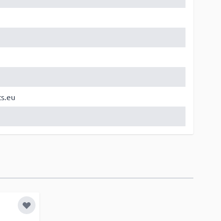
ts.eu
Zur Wunschliste hinzufügen