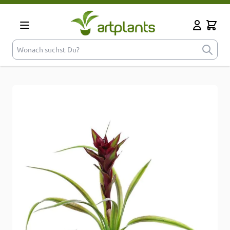
Zum Inhalt springen
Cart
Mein Kont
Wonach suchst Du?