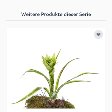
Weitere Produkte dieser Serie
Zur Wun