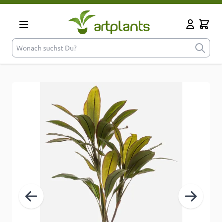
Zum Inhalt springen
Cart
Mein Kont
Wonach suchst Du?