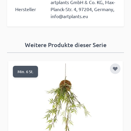
artplants GmbH & Co. KG, Max-
Hersteller
Planck-Str. 4, 97204, Germany,
info@artplants.eu
Weitere Produkte dieser Serie
Zur Wun
Min. 6 St.