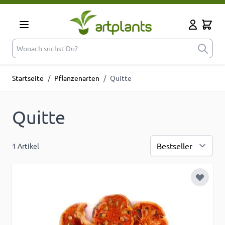
Zum Inhalt springen
Cart
Mein Kont
Wonach suchst Du?
Startseite
/
Pflanzenarten
/
Quitte
Quitte
1
Artikel
Sor
Zur Wu