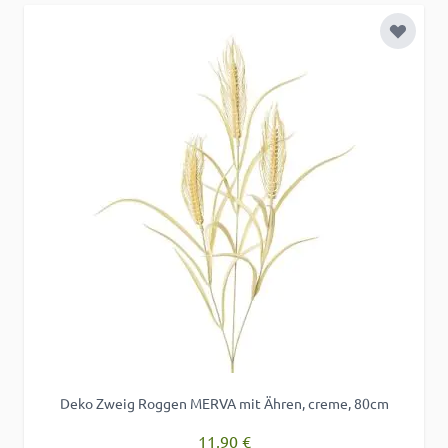
Zur Wu
Deko Zweig Roggen MERVA mit Ähren, creme, 80cm
11,90 €