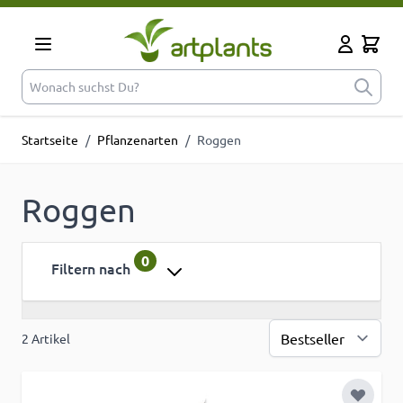
Zum Inhalt springen
Cart
Mein Kont
Wonach suchst Du?
Startseite
/
Pflanzenarten
/
Roggen
Roggen
0
Filtern nach
2
Artikel
Sor