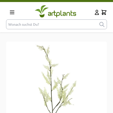
Zum Inhalt springen
Cart
Mein Kont
Wonach suchst Du?