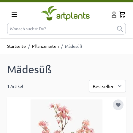
Zum Inhalt springen
Cart
Mein Kont
Wonach suchst Du?
Startseite
/
Pflanzenarten
/
Mädesüß
Mädesüß
1
Artikel
Sor
Zur Wu