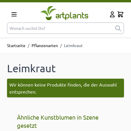
Zum Inhalt springen
Cart
Mein Kont
Wonach suchst Du?
Startseite
/
Pflanzenarten
/
Leimkraut
Leimkraut
Wir können keine Produkte finden, die der Auswahl
entsprechen.
Ähnliche Kunstblumen in Szene
gesetzt