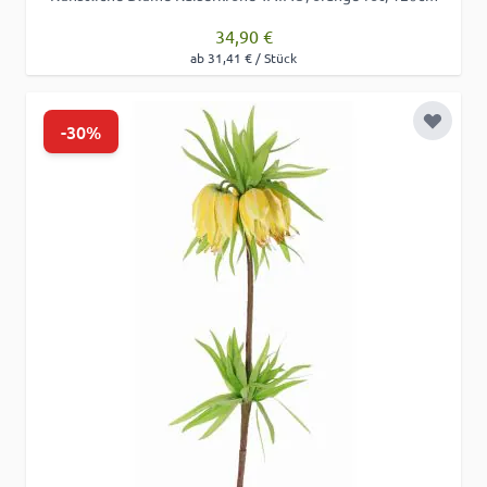
34,90 €
ab 31,41 € / Stück
-30%
Zur Wu