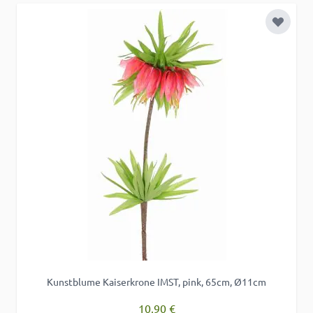
Zur Wu
Kunstblume Kaiserkrone IMST, pink, 65cm, Ø11cm
10,90 €