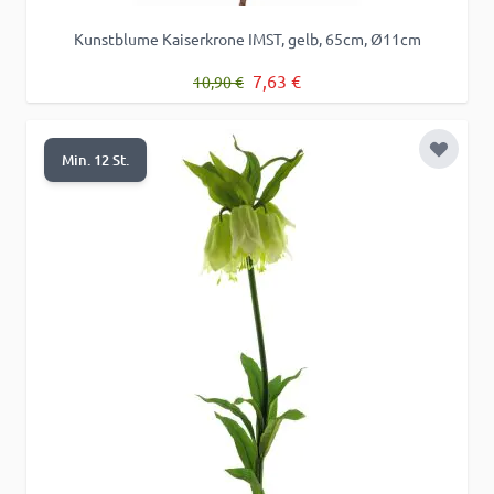
Kunstblume Kaiserkrone IMST, gelb, 65cm, Ø11cm
Regulärer Preis
Sonderpreis
7,63 €
10,90 €
Zur Wu
Min. 12 St.