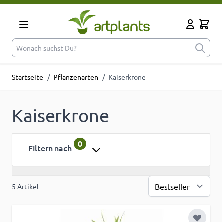
Zum Inhalt springen
Cart
Mein Kont
Wonach suchst Du?
Startseite
/
Pflanzenarten
/
Kaiserkrone
Kaiserkrone
0
Filtern nach
5
Artikel
Sor