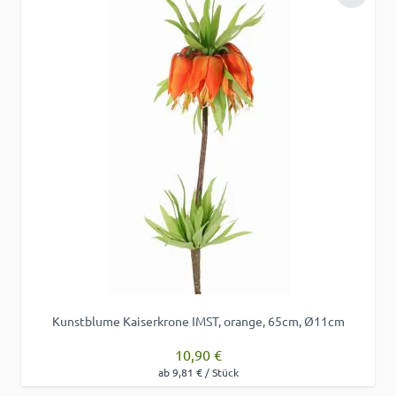
Zur Wu
Kunstblume Kaiserkrone IMST, orange, 65cm, Ø11cm
10,90 €
ab 9,81 € / Stück