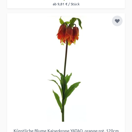
ab 9,81 € / Stück
Zur Wu
Künstliche Blume Kaiserkrone YATAO, orange-rot, 120cm