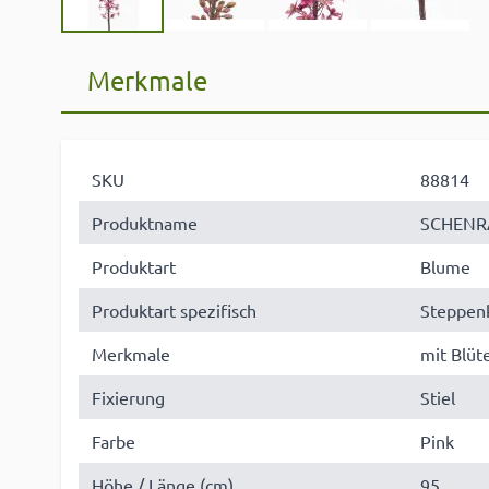
Merkmale
SKU
88814
Produktname
SCHENR
Produktart
Blume
Produktart spezifisch
Steppen
Merkmale
mit Blüt
Fixierung
Stiel
Farbe
Pink
Höhe / Länge (cm)
95