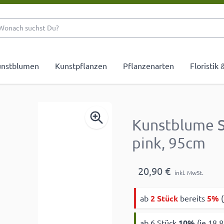
Wonach suchst Du?
nstblumen
Kunstpflanzen
Pflanzenarten
Floristik
Kunstblume 
pink, 95cm
20,90 €
inkl. MwSt.
ab
2 Stück
bereits
5%
(
ab 6 Stück
10
%
(je 18,8