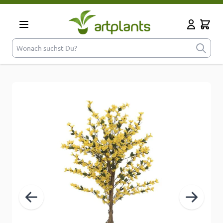
Zum Inhalt springen
Cart
Mein Kont
Wonach suchst Du?