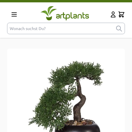
Zum Inhalt springen
Cart
Mein Kont
Wonach suchst Du?