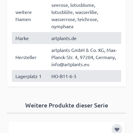
seerose, lotusblume,
weitere
lotusblüte, wasserlilie,
Namen
wasserrose, teichrose,
nymphaea
Marke
artplants.de
artplants GmbH & Co. KG, Max-
Hersteller
Planck-Str. 4, 97204, Germany,
info@artplants.eu
Lagerplatz 1
HO-B11-6-3
Weitere Produkte dieser Serie
Zur Wun