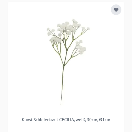
Zur Wun
Kunst Schleierkraut CECILIA, weiß, 30cm, Ø1cm
K