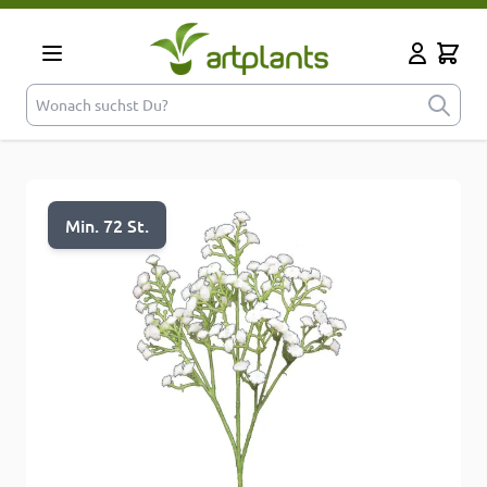
Zum Inhalt springen
Cart
Mein Kont
Wonach suchst Du?
Min. 72 St.