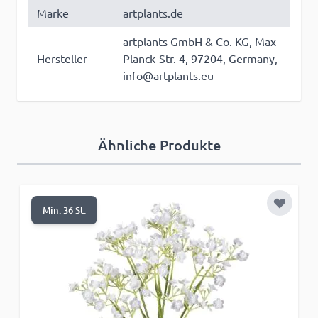
Marke
artplants.de
artplants GmbH & Co. KG, Max-
Hersteller
Planck-Str. 4, 97204, Germany,
info@artplants.eu
Ähnliche Produkte
Zur Wun
Min. 36 St.