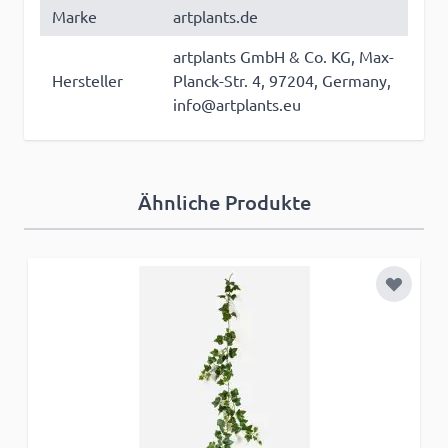
Marke
artplants.de
artplants GmbH & Co. KG, Max-
Hersteller
Planck-Str. 4, 97204, Germany,
info@artplants.eu
Ähnliche Produkte
Zur Wun