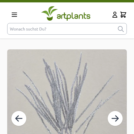
Zum Inhalt springen
Cart
Mein Kont
Wonach suchst Du?