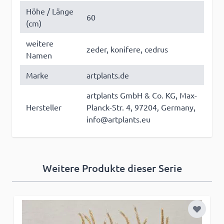
Höhe / Länge
60
(cm)
weitere
zeder, konifere, cedrus
Namen
Marke
artplants.de
artplants GmbH & Co. KG, Max-
Hersteller
Planck-Str. 4, 97204, Germany,
info@artplants.eu
Weitere Produkte dieser Serie
Zur Wun